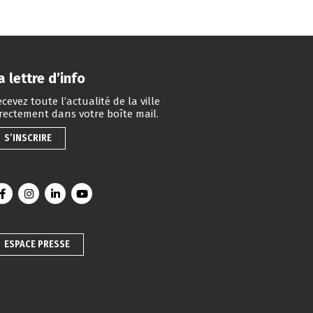
a lettre d’info
cevez toute l’actualité de la ville
irectement dans votre boîte mail.
S’INSCRIRE
Lien vers le compte Facebook
Lien vers le compte Instagram
Lien vers le compte Linkedin
Lien vers la chaîne Youtube
ESPACE PRESSE