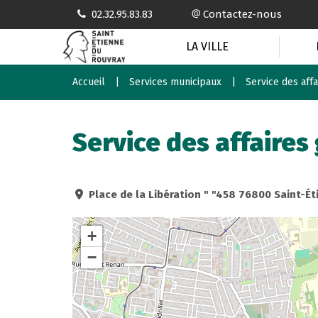
Gestion des traceurs
02.32.95.83.83
Contactez-nous
LA VILLE
Accueil
Services municipaux
Service des aff
Service des affaires
Place de la Libération " "458 76800 Saint-É
+
−