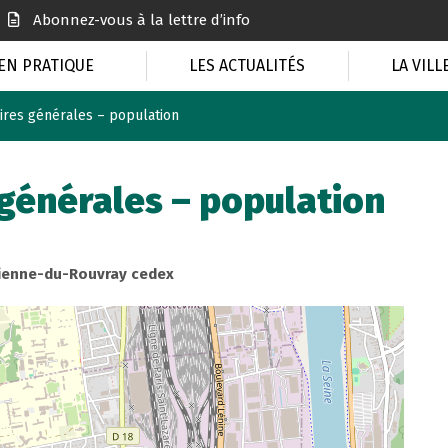
Abonnez-vous à la lettre d’info
EN PRATIQUE
LES ACTUALITÉS
LA VILL
aires générales – population
 générales – population
tienne-du-Rouvray cedex