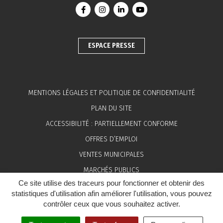
Lien vers le compte Facebook
Lien vers le compte Instagram
Lien vers le compte Linkedin
Lien vers la chaîne You
ESPACE PRESSE
MENTIONS LÉGALES ET POLITIQUE DE CONFIDENTIALITÉ
PLAN DU SITE
ACCESSIBILITÉ : PARTIELLEMENT CONFORME
OFFRES D’EMPLOI
VENTES MUNICIPALES
MARCHÉS PUBLICS
Ce site utilise des traceurs pour fonctionner et obtenir des
ESPACE PRESSE
statistiques d'utilisation afin améliorer l'utilisation, vous pouvez
contrôler ceux que vous souhaitez activer.