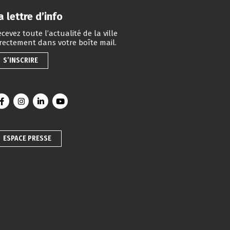
a lettre d’info
cevez toute l’actualité de la ville
irectement dans votre boîte mail.
S’INSCRIRE
Lien vers le compte Facebook
Lien vers le compte Instagram
Lien vers le compte Linkedin
Lien vers la chaîne Youtube
ESPACE PRESSE