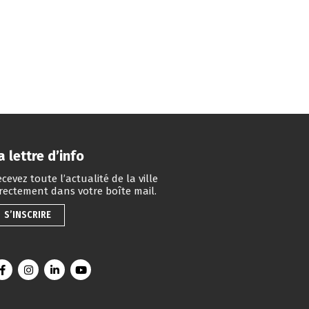
a lettre d’info
cevez toute l’actualité de la ville
irectement dans votre boîte mail.
S’INSCRIRE
Lien vers le compte Facebook
Lien vers le compte Instagram
Lien vers le compte Linkedin
Lien vers la chaîne Youtube