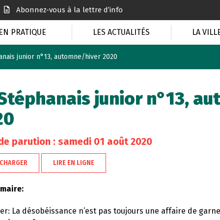
Abonnez-vous à la lettre d’info
EN PRATIQUE
LES ACTUALITÉS
LA VILL
anais junior n°13, automne/hiver 2020
Stéphanais junior n°13, a
20
de parution : samedi 01 août 2020
ÉCHARGER
LIRE EN LIGNE
maire:
er: La désobéissance n’est pas toujours une affaire de garn