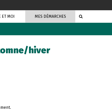
RECHERCHE
E ET MOI
MES DÉMARCHES
utomne/hiver
ement.