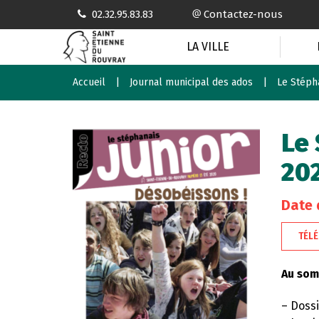
Gestion des traceurs
02.32.95.83.83
Contactez-nous
LA VILLE
Accueil
Journal municipal des ados
Le Stéph
Le 
20
Date 
TÉL
Au som
– Dossi