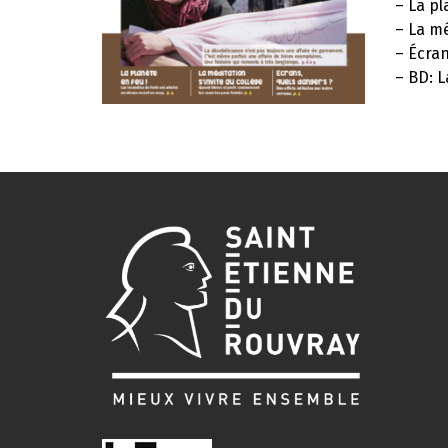
– La pl
– La mé
– Écran
– BD: L