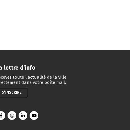
a lettre d’info
cevez toute l’actualité de la ville
irectement dans votre boîte mail.
S’INSCRIRE
Lien vers le compte Facebook
Lien vers le compte Instagram
Lien vers le compte Linkedin
Lien vers la chaîne Youtube