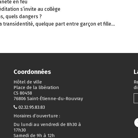
anète en feu
ditation s’invite au collège
s, quels dangers ?
a transidentité, quelque part entre garçon et fille…
Coordonnées
L
Hôtel de ville
Re
Place de la libération
d
CS 80458
76806 Saint-Étienne-du-Rouvray
02.32.95.83.83
Horaires d’ouverture :
Du lundi au vendredi de 8h30 à
17h30
Samedi de 9h à 12h