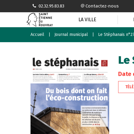
Gestion des traceurs
02.32.95.83.83
Contactez-nous
LA VILLE
Accueil
Journal municipal
Le Stéphanais n°2
Le 
Date 
TÉL