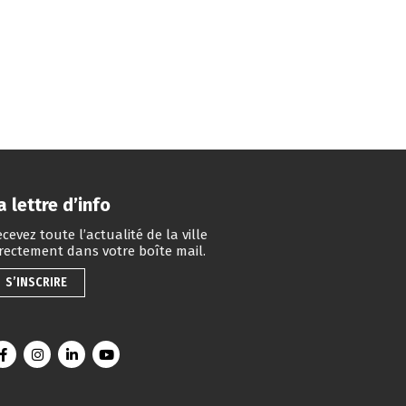
a lettre d’info
cevez toute l’actualité de la ville
irectement dans votre boîte mail.
S’INSCRIRE
Lien vers le compte Facebook
Lien vers le compte Instagram
Lien vers le compte Linkedin
Lien vers la chaîne Youtube