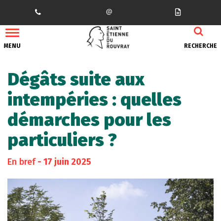
Gestion des traceurs
MENU
RECHERCHE
Dégâts suite aux
intempéries : quelles
démarches pour les
particuliers ?
En bref
- 17 juin 2025