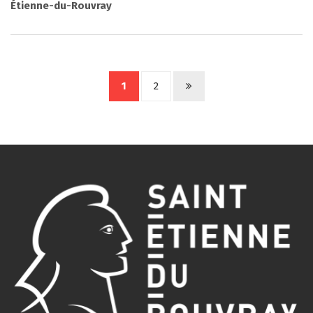
Étienne-du-Rouvray
1
2