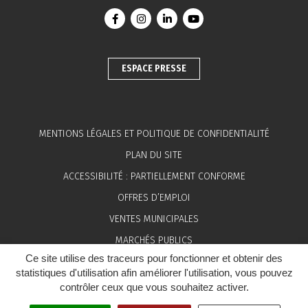
Lien vers le compte Facebook
Lien vers le compte Instagram
Lien vers le compte Linkedin
Lien vers la chaîne You
ESPACE PRESSE
MENTIONS LÉGALES ET POLITIQUE DE CONFIDENTIALITÉ
PLAN DU SITE
ACCESSIBILITÉ : PARTIELLEMENT CONFORME
OFFRES D’EMPLOI
VENTES MUNICIPALES
MARCHÉS PUBLICS
Ce site utilise des traceurs pour fonctionner et obtenir des
ESPACE PRESSE
statistiques d'utilisation afin améliorer l'utilisation, vous pouvez
contrôler ceux que vous souhaitez activer.