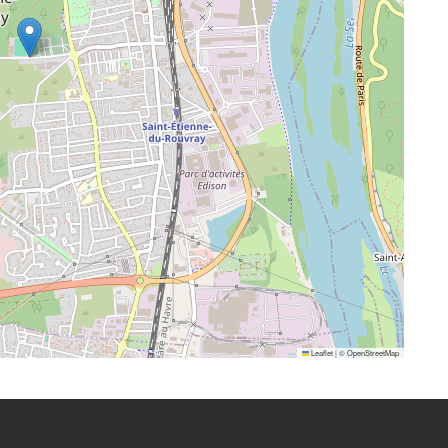
Leaflet
|
©
OpenStreetMap