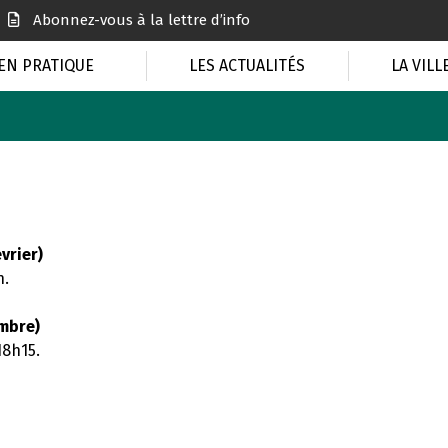
Abonnez-vous à la lettre d’info
EN PRATIQUE
LES ACTUALITÉS
LA VILL
vrier)
h.
mbre)
18h15.