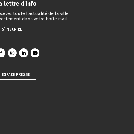
a lettre d’info
cevez toute l’actualité de la ville
irectement dans votre boîte mail.
S’INSCRIRE
Lien vers le compte Facebook
Lien vers le compte Instagram
Lien vers le compte Linkedin
Lien vers la chaîne Youtube
ESPACE PRESSE