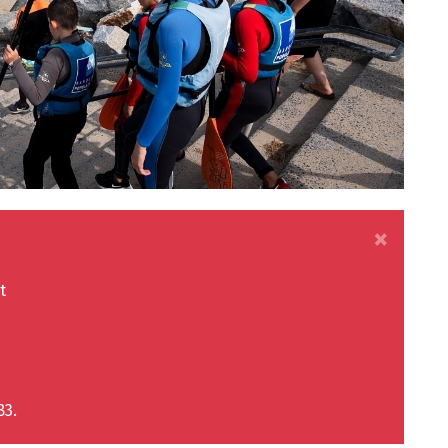
×
t
83.