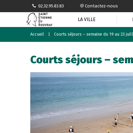
Gestion des traceurs
02.32.95.83.83
Contactez-nous
LA VILLE
Accueil
Courts séjours – semaine du 19 au 23 juil
Courts séjours – sema