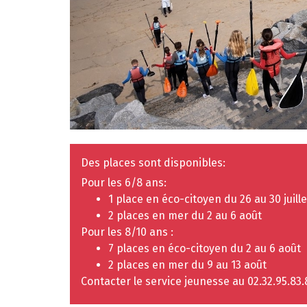
Des places sont disponibles:
Pour les 6/8 ans:
1 place en éco-citoyen du 26 au 30 juille
2 places en mer du 2 au 6 août
Pour les 8/10 ans :
7 places en éco-citoyen du 2 au 6 août
2 places en mer du 9 au 13 août
Contacter le service jeunesse au 02.32.95.83.