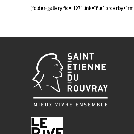
[folder-gallery fid=”197″ link=”file” orderby=”rm