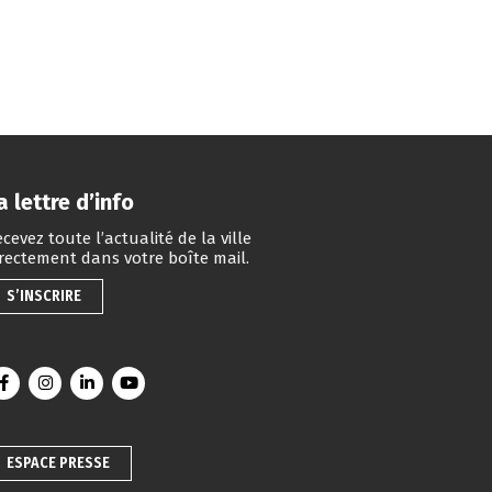
a lettre d’info
cevez toute l’actualité de la ville
irectement dans votre boîte mail.
S’INSCRIRE
Lien vers le compte Facebook
Lien vers le compte Instagram
Lien vers le compte Linkedin
Lien vers la chaîne Youtube
ESPACE PRESSE