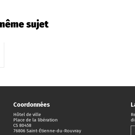
 même sujet
Coordonnées
L
Hôtel de ville
Re
Place de la libération
d
CS 80458
76806 Saint-Étienne-du-Rouvray