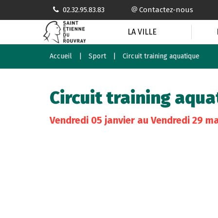
Gestion des traceurs
02.32.95.83.83
Contactez-nous
LA VILLE
Accueil
Sport
Circuit training aquatique
Circuit training aqu
Vendredi
05
janvier
au
Vendredi
29
ma