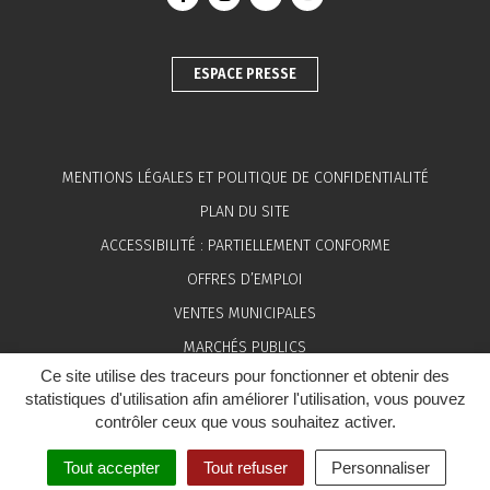
Lien vers le compte Facebook
Lien vers le compte Instagram
Lien vers le compte Linkedin
Lien vers la chaîne You
ESPACE PRESSE
MENTIONS LÉGALES ET POLITIQUE DE CONFIDENTIALITÉ
PLAN DU SITE
ACCESSIBILITÉ : PARTIELLEMENT CONFORME
OFFRES D’EMPLOI
VENTES MUNICIPALES
MARCHÉS PUBLICS
Ce site utilise des traceurs pour fonctionner et obtenir des
ESPACE PRESSE
statistiques d'utilisation afin améliorer l'utilisation, vous pouvez
contrôler ceux que vous souhaitez activer.
Tout accepter
Tout refuser
Personnaliser