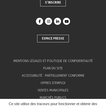
S’INSCRIRE
Lien vers le compte Facebook
Lien vers le compte Instagram
Lien vers le compte Linkedin
Lien vers la chaîne You
ESPACE PRESSE
MENTIONS LÉGALES ET POLITIQUE DE CONFIDENTIALITÉ
PLAN DU SITE
ACCESSIBILITÉ : PARTIELLEMENT CONFORME
OFFRES D’EMPLOI
VENTES MUNICIPALES
MARCHÉS PUBLICS
Ce site utilise des traceurs pour fonctionner et obtenir des
ESPACE PRESSE