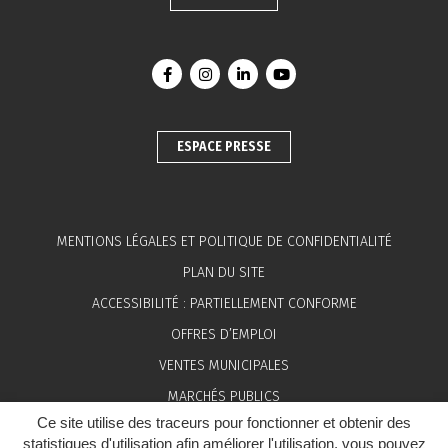
Lien vers le compte Facebook
Lien vers le compte Instagram
Lien vers le compte Linkedin
Lien vers la chaîne You
ESPACE PRESSE
MENTIONS LÉGALES ET POLITIQUE DE CONFIDENTIALITÉ
PLAN DU SITE
ACCESSIBILITÉ : PARTIELLEMENT CONFORME
OFFRES D’EMPLOI
VENTES MUNICIPALES
MARCHÉS PUBLICS
Ce site utilise des traceurs pour fonctionner et obtenir des
ESPACE PRESSE
statistiques d'utilisation afin améliorer l'utilisation, vous pouvez