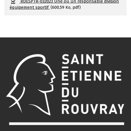
RDESPTR-032023 Une ou un responsable division
équipement sportif
600,59 Ko, pdf