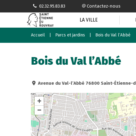
Gestion des traceurs
02.32.95.83.83
Contactez-nous
LA VILLE
Accueil
Parcs et jardins
Bois du Val l’Abbé
Bois du Val l’Abbé
Avenue du Val-l’Abbé 76800 Saint-Étienne-
+
−