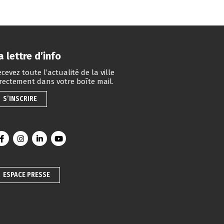
a lettre d’info
cevez toute l’actualité de la ville
irectement dans votre boîte mail.
S’INSCRIRE
Lien vers le compte Facebook
Lien vers le compte Instagram
Lien vers le compte Linkedin
Lien vers la chaîne Youtube
ESPACE PRESSE