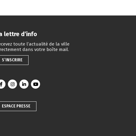
a lettre d’info
cevez toute l’actualité de la ville
irectement dans votre boîte mail.
S’INSCRIRE
Lien vers le compte Facebook
Lien vers le compte Instagram
Lien vers le compte Linkedin
Lien vers la chaîne Youtube
ESPACE PRESSE