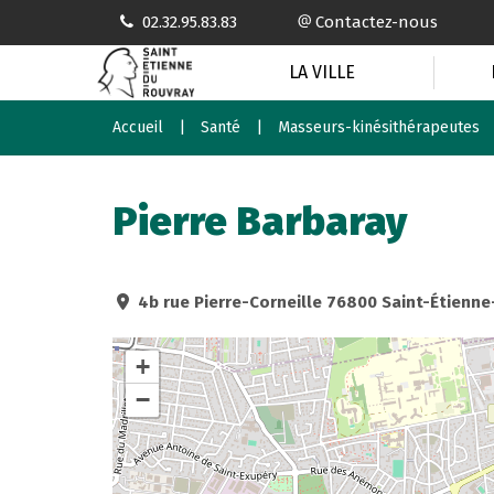
Gestion des traceurs
02.32.95.83.83
Contactez-nous
LA VILLE
Accueil
Santé
Masseurs-kinésithérapeutes
Pierre Barbaray
4b rue Pierre-Corneille 76800 Saint-Étienn
+
−