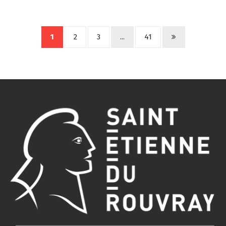
1
2
3
...
41