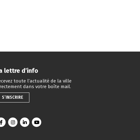
a lettre d’info
cevez toute l’actualité de la ville
irectement dans votre boîte mail.
S’INSCRIRE
Lien vers le compte Facebook
Lien vers le compte Instagram
Lien vers le compte Linkedin
Lien vers la chaîne Youtube