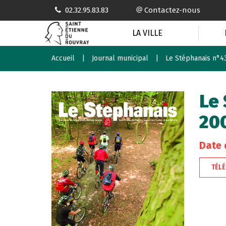
Gestion des traceurs
02.32.95.83.83
Contactez-nous
LA VILLE
Accueil
Journal municipal
Le Stéphanais n°43,
Le 
20
Date d
TÉL