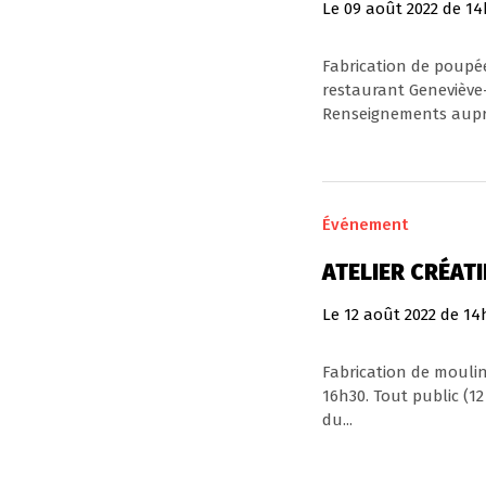
Le
09
août
2022
de 14
Fabrication de poupée
restaurant Geneviève
Renseignements auprès
Événement
ATELIER CRÉATI
Le
12
août
2022
de 14
Fabrication de moulins
16h30. Tout public (12
du...