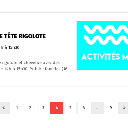
E TÊTE RIGOLOTE
4h à 15h30
e rigolote et chevelue avec des
 14h à 15h30. Public : familles (16...
1
2
3
4
5
6
...
9