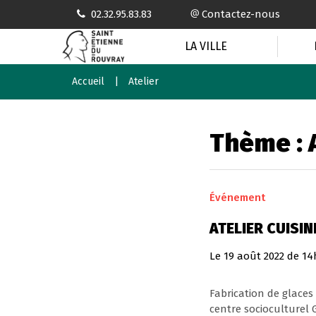
Gestion des traceurs
02.32.95.83.83
Contactez-nous
LA VILLE
Accueil
Atelier
Thème :
Événement
ATELIER CUISIN
Le
19
août
2022
de 14
Fabrication de glaces 
centre socioculturel 