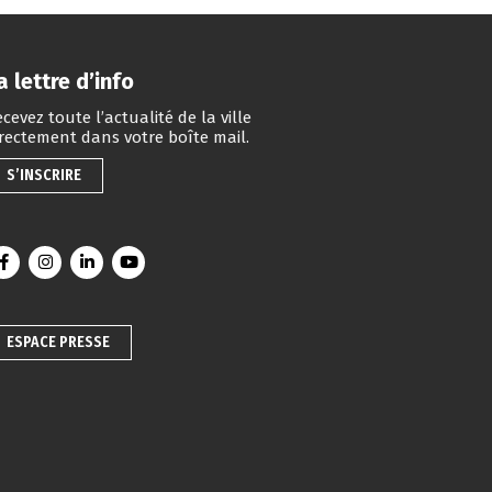
a lettre d’info
cevez toute l’actualité de la ville
irectement dans votre boîte mail.
S’INSCRIRE
Lien vers le compte Facebook
Lien vers le compte Instagram
Lien vers le compte Linkedin
Lien vers la chaîne Youtube
ESPACE PRESSE