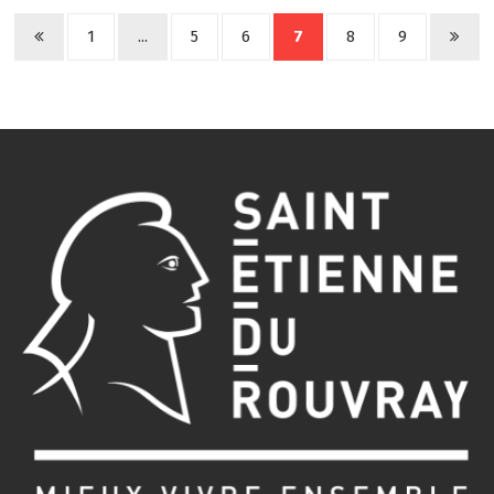
1
...
5
6
7
8
9