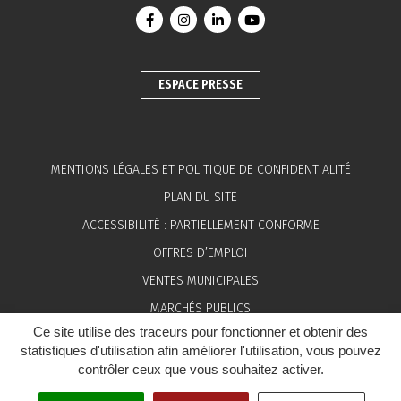
Lien vers le compte Facebook
Lien vers le compte Instagram
Lien vers le compte Linkedin
Lien vers la chaîne You
ESPACE PRESSE
MENTIONS LÉGALES ET POLITIQUE DE CONFIDENTIALITÉ
PLAN DU SITE
ACCESSIBILITÉ : PARTIELLEMENT CONFORME
OFFRES D’EMPLOI
VENTES MUNICIPALES
MARCHÉS PUBLICS
Ce site utilise des traceurs pour fonctionner et obtenir des
ESPACE PRESSE
statistiques d'utilisation afin améliorer l'utilisation, vous pouvez
contrôler ceux que vous souhaitez activer.