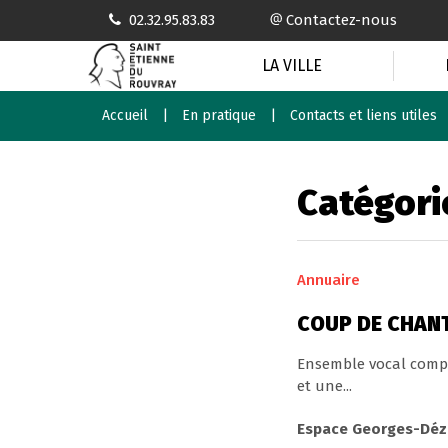
Gestion des traceurs
02.32.95.83.83
Contactez-nous
LA VILLE
Accueil
En pratique
Contacts et liens utiles
Catégori
Annuaire
COUP DE CHAN
Ensemble vocal compo
et une...
Espace Georges-Dézir