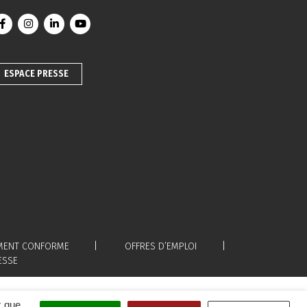
Lien vers le compte Facebook
Lien vers le compte Instagram
Lien vers le compte Linkedin
Lien vers la chaîne Youtube
ESPACE PRESSE
LEMENT CONFORME
OFFRES D’EMPLOI
ESSE
x que