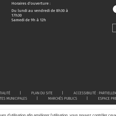
Horaires d’ouverture :
Du lundi au vendredi de 8h30 à
17h30
Samedi de 9h à 12h
IALITÉ
PLAN DU SITE
ACCESSIBILITÉ : PARTIEL
TES MUNICIPALES
MARCHÉS PUBLICS
ESPACE PR
ques d'utilisation afin améliorer l'utilisation, vous pouvez contrôler ceu