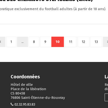
 pratique exclusivement du football adultes (à partir de 18 ans).
1
...
8
9
10
11
12
13
Coordonnées
L
Hôtel de ville
Re
Place de la libération
d
CS 80458
76806 Saint-Étienne-du-Rouvray
02.32.95.83.83