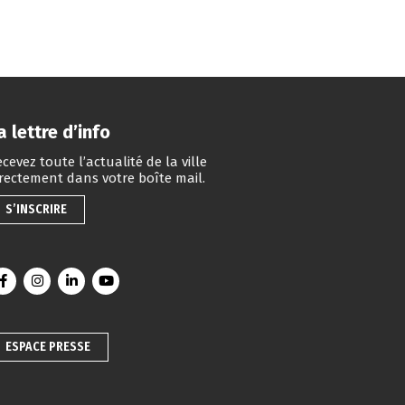
a lettre d’info
cevez toute l’actualité de la ville
irectement dans votre boîte mail.
S’INSCRIRE
Lien vers le compte Facebook
Lien vers le compte Instagram
Lien vers le compte Linkedin
Lien vers la chaîne Youtube
ESPACE PRESSE