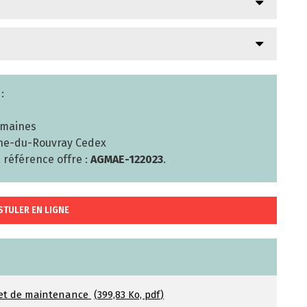
:
umaines
enne-du-Rouvray Cedex
 référence offre :
AGMAE-122023
.
STULER EN LIGNE
 et de maintenance
399,83 Ko, pdf