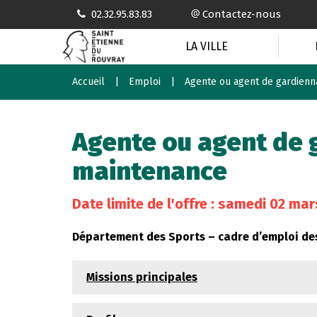
Gestion des traceurs
02.32.95.83.83
Contactez-nous
LA VILLE
Accueil
Emploi
Agente ou agent de gardienn
Agente ou agent de 
maintenance
Date limite de l'offre : samedi 02 ma
Département des Sports – cadre d’emploi des
Missions principales