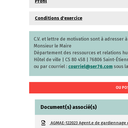
Profil
Conditions d'exercice
C.V. et lettre de motivation sont à adresser à 
Monsieur le Maire
Département des ressources et relations h
Hôtel de ville | CS 80 458 | 76806 Saint-Éti
ou par courriel :
courriel@ser76.com
sous la
OU PO
Document(s) associé(s)
AGMAE-122023 Agent.e de gardiennage