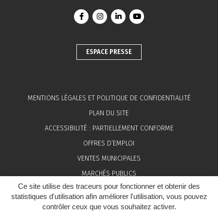
Lien vers le compte Facebook
Lien vers le compte Instagram
Lien vers le compte Linkedin
Lien vers la chaîne You
ESPACE PRESSE
MENTIONS LÉGALES ET POLITIQUE DE CONFIDENTIALITÉ
PLAN DU SITE
ACCESSIBILITÉ : PARTIELLEMENT CONFORME
OFFRES D’EMPLOI
VENTES MUNICIPALES
MARCHÉS PUBLICS
Ce site utilise des traceurs pour fonctionner et obtenir des
ESPACE PRESSE
statistiques d'utilisation afin améliorer l'utilisation, vous pouvez
contrôler ceux que vous souhaitez activer.