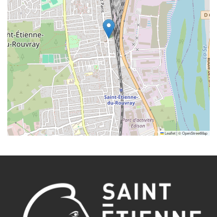
Leaflet
|
©
OpenStreetMap