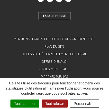
Lien vers le compte Facebook
Lien vers le compte Instagram
Lien vers le compte Linkedin
Lien vers la chaîne You
ESPACE PRESSE
MENTIONS LÉGALES ET POLITIQUE DE CONFIDENTIALITÉ
PLAN DU SITE
ACCESSIBILITÉ : PARTIELLEMENT CONFORME
OFFRES D’EMPLOI
VENTES MUNICIPALES
MARCHÉS PUBLICS
Ce site utilise des traceurs pour fonctionner et obtenir des
ESPACE PRESSE
statistiques d'utilisation afin améliorer l'utilisation, vous pouvez
contrôler ceux que vous souhaitez activer.
Tout accepter
Tout refuser
Personnaliser