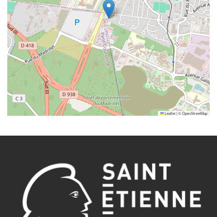
Leaflet
|
©
OpenStreetMap