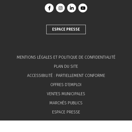
Lien vers le compte Facebook
Lien vers le compte Instagram
Lien vers le compte Linkedin
Lien vers la chaîne You
ESPACE PRESSE
MENTIONS LÉGALES ET POLITIQUE DE CONFIDENTIALITÉ
PLAN DU SITE
ACCESSIBILITÉ : PARTIELLEMENT CONFORME
OFFRES D’EMPLOI
VENTES MUNICIPALES
MARCHÉS PUBLICS
ESPACE PRESSE