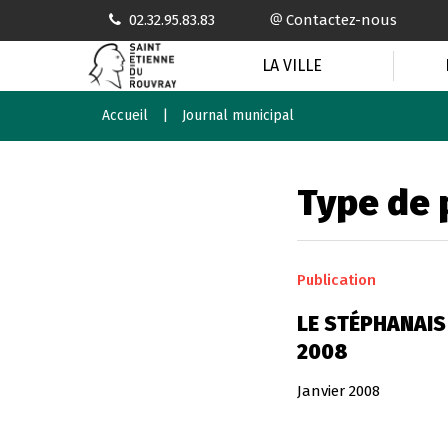
Gestion des traceurs
02.32.95.83.83
Contactez-nous
LA VILLE
Accueil
Journal municipal
Type de 
Publication
LE STÉPHANAIS 
2008
Janvier 2008