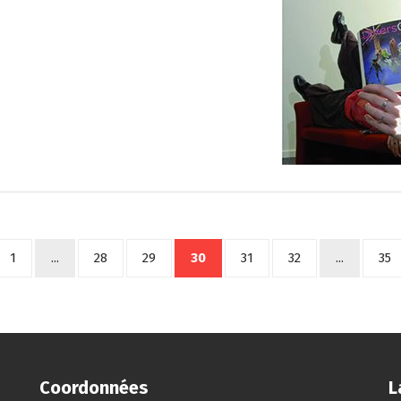
1
...
28
29
30
31
32
...
35
Coordonnées
L