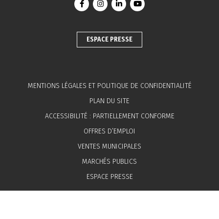
Lien vers le compte Facebook
Lien vers le compte Instagram
Lien vers le compte Linkedin
Lien vers la chaîne You
ESPACE PRESSE
MENTIONS LÉGALES ET POLITIQUE DE CONFIDENTIALITÉ
PLAN DU SITE
ACCESSIBILITÉ : PARTIELLEMENT CONFORME
OFFRES D’EMPLOI
VENTES MUNICIPALES
MARCHÉS PUBLICS
ESPACE PRESSE