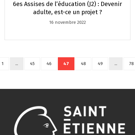
6es Assises de l’éducation (J2) : Devenir
adulte, est-ce un projet ?
16 novembre 2022
1
...
45
46
47
48
49
...
78