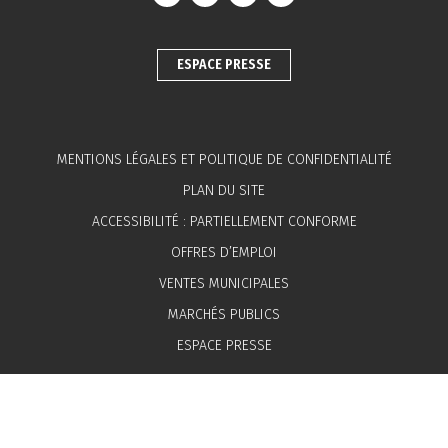
Lien vers le compte Facebook
Lien vers le compte Instagram
Lien vers le compte Linkedin
Lien vers la chaîne You
ESPACE PRESSE
MENTIONS LÉGALES ET POLITIQUE DE CONFIDENTIALITÉ
PLAN DU SITE
ACCESSIBILITÉ : PARTIELLEMENT CONFORME
OFFRES D’EMPLOI
VENTES MUNICIPALES
MARCHÉS PUBLICS
ESPACE PRESSE