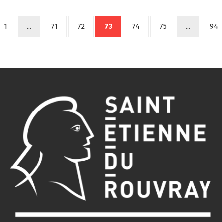
1
...
71
72
73
74
75
...
94