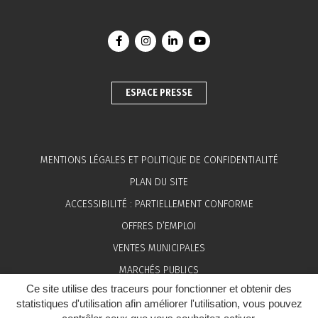
Lien vers le compte Facebook
Lien vers le compte Instagram
Lien vers le compte Linkedin
Lien vers la chaîne You
ESPACE PRESSE
MENTIONS LÉGALES ET POLITIQUE DE CONFIDENTIALITÉ
PLAN DU SITE
ACCESSIBILITÉ : PARTIELLEMENT CONFORME
OFFRES D’EMPLOI
VENTES MUNICIPALES
MARCHÉS PUBLICS
Ce site utilise des traceurs pour fonctionner et obtenir des
ESPACE PRESSE
statistiques d'utilisation afin améliorer l'utilisation, vous pouvez